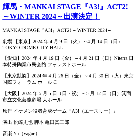
輝馬・MANKAI STAGE『A3!』ACT2!
～WINTER 2024～出演決定！
MANKAI STAGE『A3!』ACT2! ～WINTER 2024～
劇場 【東京】2024 年 4 月 9 日（火）～4 月 14 日（日）
TOKYO DOME CITY HALL
【愛知】2024 年 4 月 19 日（金）～4 月 21 日（日）Niterra 日
本特殊陶業市民会館 フォレストホール
【東京凱旋】2024 年 4 月 26 日（金）～4 月 30 日（火）東京
国際フォーラム ホール C
【大阪】2024 年 5 月 5 日（日・祝）～5 月 12 日（日）箕⾯
市⽴⽂化芸能劇場 大ホール
原作 イケメン役者育成ゲーム『A3!（エースリー）』
演出 松崎史也 脚本 亀田真二郎
音楽 Yu（vague）