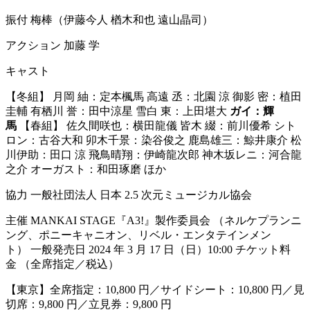
振付 梅棒（伊藤今人 楢木和也 遠山晶司）
アクション 加藤 学
キャスト
【冬組】 月岡 紬：定本楓馬 高遠 丞：北園 涼 御影 密：植田
圭輔 有栖川 誉：田中涼星 雪白 東：上田堪大
ガイ：輝
馬
【春組】 佐久間咲也：横田龍儀 皆木 綴：前川優希 シト
ロン：古谷大和 卯木千景：染谷俊之 鹿島雄三：鯨井康介 松
川伊助：田口 涼 飛鳥晴翔：伊崎龍次郎 神木坂レニ：河合龍
之介 オーガスト：和田琢磨 ほか
協力 一般社団法人 日本 2.5 次元ミュージカル協会
主催 MANKAI STAGE『A3!』製作委員会 （ネルケプランニ
ング、ポニーキャニオン、リベル・エンタテインメン
ト） 一般発売日 2024 年 3 月 17 日（日）10:00 チケット料
金 （全席指定／税込）
【東京】全席指定：10,800 円／サイドシート：10,800 円／見
切席：9,800 円／立見券：9,800 円