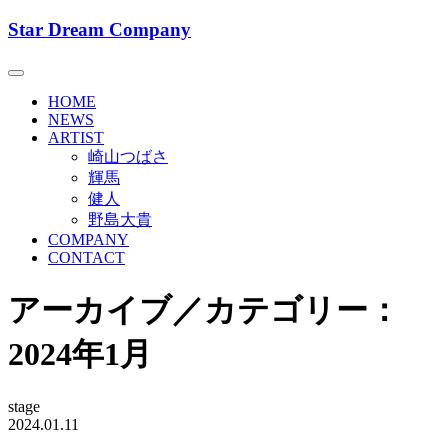
Skip
Star Dream Company
to
Star Dream Company スタードリーム
content
カンパニー
HOME
NEWS
ARTIST
崎山つばさ
輝馬
健人
野島大貴
COMPANY
CONTACT
アーカイブ／カテゴリー：
2024年1月
stage
2024.01.11