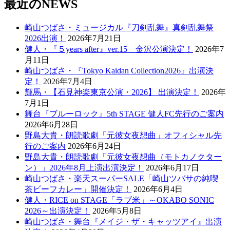
最近のNEWS
崎山つばさ・ミュージカル『刀剣乱舞』真剣乱舞祭
2026出演！
2026年7月21日
健人・『５years after』ver.15 金沢公演決定！
2026年7
月11日
崎山つばさ・『Tokyo Kaidan Collection2026』出演決
定！
2026年7月4日
輝馬・【石見神楽東京公演・2026】 出演決定！
2026年
7月1日
舞台『ブルーロック』5th STAGE 健人FC先行のご案内
2026年6月28日
野島大貴・朗読歌劇「元彼女夜想曲」オフィシャル先
行のご案内
2026年6月24日
野島大貴・朗読歌劇「元彼女夜想曲（モトカノクター
ン）」2026年8月上演出演決定！
2026年6月17日
崎山つばさ・楽天スーパーSALE「崎山ツバサの純喫
茶ビーフカレー」開催決定！
2026年6月4日
健人・RICE on STAGE「ラブ米」～OKABO SONIC
2026～出演決定！
2026年5月8日
崎山つばさ・舞台『メイジ・ザ・キャッツアイ』出演