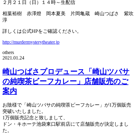
２月２１日（日）１４時～生配信
相葉裕樹 赤澤燈 岡本夏美 片岡亀蔵 崎山つばさ 紫吹
淳
詳しくは公式HPをご確認ください。
http://murdermysterytheater.jp
others
2021.01.24
崎山つばさプロデュース「崎山ツバサ
の純喫茶ビーフカレー」店舗販売のご
案内
お陰様で「崎山ツバサの純喫茶ビーフカレー」が1万個販売
突破いたしました。
1万個販売記念と致しまして、
ドン・キホーテ池袋東口駅前店にて店舗販売が決定しまし
た。