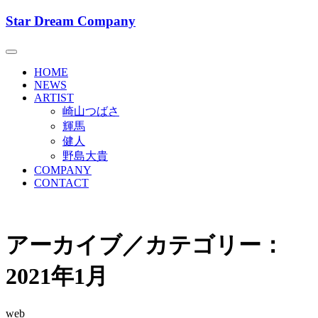
Skip
Star Dream Company
to
Star Dream Company スタードリーム
content
カンパニー
HOME
NEWS
ARTIST
崎山つばさ
輝馬
健人
野島大貴
COMPANY
CONTACT
アーカイブ／カテゴリー：
2021年1月
web