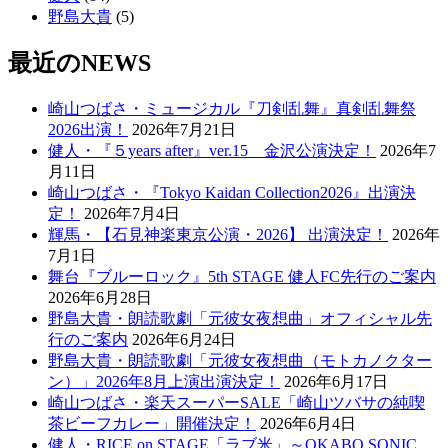
野島大貴
(5)
最近のNEWS
崎山つばさ・ミュージカル『刀剣乱舞』真剣乱舞祭
2026出演！
2026年7月21日
健人・『５years after』ver.15 金沢公演決定！
2026年7
月11日
崎山つばさ・『Tokyo Kaidan Collection2026』出演決
定！
2026年7月4日
輝馬・【石見神楽東京公演・2026】 出演決定！
2026年
7月1日
舞台『ブルーロック』5th STAGE 健人FC先行のご案内
2026年6月28日
野島大貴・朗読歌劇「元彼女夜想曲」オフィシャル先
行のご案内
2026年6月24日
野島大貴・朗読歌劇「元彼女夜想曲（モトカノクター
ン）」2026年8月上演出演決定！
2026年6月17日
崎山つばさ・楽天スーパーSALE「崎山ツバサの純喫
茶ビーフカレー」開催決定！
2026年6月4日
健人・RICE on STAGE「ラブ米」～OKABO SONIC