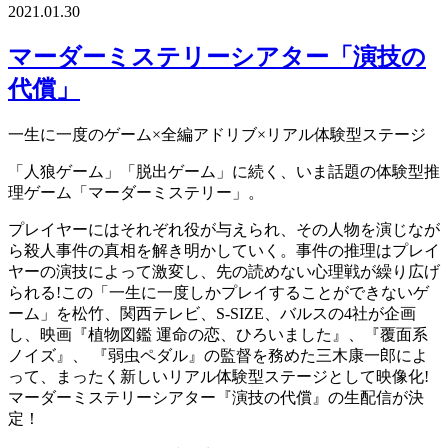
2021.01.30
マーダーミステリーシアター「演技の
代償」
一生に一度のゲーム×全編アドリブ×リアル体験型ステージ
「人狼ゲーム」「脱出ゲーム」に続く、いま話題の体験型推
理ゲーム「マーダーミステリー」。
プレイヤーにはそれぞれ役が与えられ、その人物を演じなが
ら殺人事件の真相を解き明かしていく。事件の推理はプレイ
ヤーの演技によって激変し、先の読めない心理戦が繰り広げ
られる!この「一生に一度しかプレイすることができないゲ
ーム」を松竹、関西テレビ、S-SIZE、バルスの4社が企画
し、映画『植物図鑑 運命の恋、ひろいました』、『覆面系
ノイズ』、 『弱虫ペダル』の監督を務めた三木康一郎によ
って、まったく新しいリアル体験型ステージとして映像化!
マーダーミステリーシアター『演技の代償』の生配信が決
定！