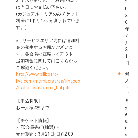
れておりません、ご利用の場合
2
は当日にお支払い下さい。
0
(カジュアルエリアのみチケット
2
料金に1ドリンクが含まれていま
6
す。)
年
7
※ サービスエリア内には追加料
月
金の発生するお席がございま
2
す。各会場の座席レイアウト・
1
追加料金に関してはこちらから
日
ご確認ください。
健
http://www.billboard-
人
live.com/membersarea/images
・
/tsubasasakiyama_bbl.pdf
『
【申込制限】
５
お一人様2枚まで
y
e
【チケット情報】
a
＜FC会員先行(抽選)＞
r
受付期間：3月21日(日)12:00
s