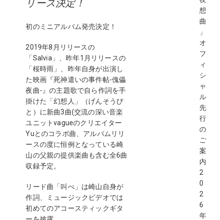
リース決定！
想
曲
初のミニアルバム発売決定！
」
オ
2019年8月リリースの
フ
「Salvia」、昨年1月リリースの
ィ
「桜時雨」、昨年自身が出演し
シ
た映画『死神遣いの事件帖-傀儡
ャ
夜曲-』の主題歌で自ら作詞を手
ル
掛けた「幻想人」（げんそうび
先
と）に新曲3曲(交流の深い音楽
行
ユニットvagueのクリエイター
の
Yuとのコラボ曲、アルバムリリ
ご
ースの度に恒例となっている崎
案
山の父親の提供楽曲も含む全6曲
内
収録予定。
2
0
リード曲「叫べ」は崎山自身が
2
作詞、ミュージックビデオでは
6
初めてのアコースティックギタ
年
ーを披露。