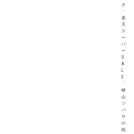
さ
・
楽
天
ス
ー
パ
ー
S
A
L
E
「
崎
山
ツ
バ
サ
の
純