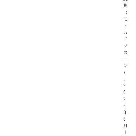
曲
（
モ
ト
カ
ノ
ク
タ
ー
ン
）
」
2
0
2
6
年
8
月
上