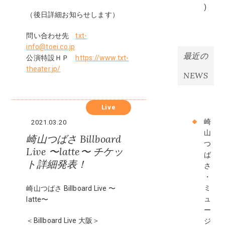
)
（後日詳細お知らせします）
問い合わせ先
txt-
info@toei.co.jp
最近の
公演特設ＨＰ
https://www.txt-
theater.jp/
NEWS
Live
崎
2021.03.20
山
崎山つばさ Billboard
つ
Live 〜latte〜 チケッ
ば
ト詳細発表！
さ
・
ミ
崎山つばさ Billboard Live 〜
ュ
latte〜
ー
＜Billboard Live 大阪＞
ジ