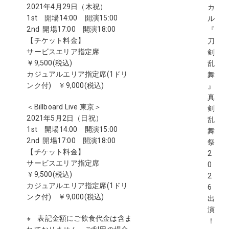
2021年4月29日（木祝）
カ
1st 開場14:00 開演15:00
ル
2nd 開場17:00 開演18:00
『
【チケット料金】
刀
サービスエリア指定席
剣
￥9,500(税込)
乱
カジュアルエリア指定席(1ドリ
舞
ンク付) ￥9,000(税込)
』
真
＜Billboard Live 東京＞
剣
2021年5月2日（日祝）
乱
1st 開場14:00 開演15:00
舞
2nd 開場17:00 開演18:00
祭
【チケット料金】
2
サービスエリア指定席
0
￥9,500(税込)
2
カジュアルエリア指定席(1ドリ
6
ンク付) ￥9,000(税込)
出
演
※ 表記金額にご飲食代金は含ま
！