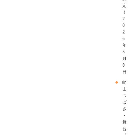
定
！
2
0
2
6
年
5
月
8
日
崎
山
つ
ば
さ
・
舞
台