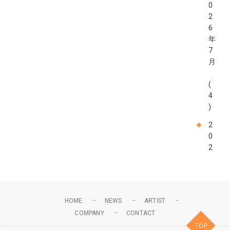
0
2
6
年
7
月
(
4
)
2
0
2
6
年
6
月
HOME
NEWS
ARTIST
COMPANY
CONTACT
(
TOP
4