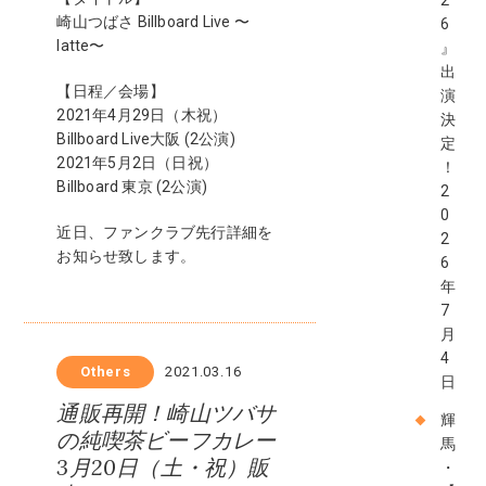
2
崎山つばさ Billboard Live 〜
6
latte〜
』
出
【日程／会場】
演
2021年4月29日（木祝）
決
Billboard Live大阪 (2公演)
定
2021年5月2日（日祝）
！
Billboard 東京 (2公演)
2
0
近日、ファンクラブ先行詳細を
2
お知らせ致します。
6
年
7
月
4
Others
2021.03.16
日
通販再開！崎山ツバサ
輝
の純喫茶ビーフカレー
馬
3月20日（土・祝）販
・