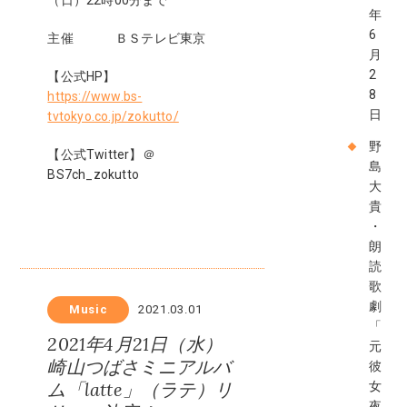
（日）22時00分まで
年
6
主催 ＢＳテレビ東京
月
2
【公式HP】
8
https://www.bs-
日
tvtokyo.co.jp/zokutto/
野
【公式Twitter】＠
島
BS7ch_zokutto
大
貴
・
朗
読
歌
劇
Music
2021.03.01
「
2021年4月21日（水）
元
崎山つばさミニアルバ
彼
ム「latte」（ラテ）リ
女
夜