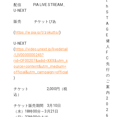
t
配信 PIA LIVE STREAM、
h
U-NEXT
S
T
販売 チケットぴあ
A
G
(
https://w.pia.jp/t/zokutto/
)
E
健
U-NEXT
人
(
https://video.unext.jp/livedetail
F
/LIV0000000245?
C
rid=OF00207&adid=XXX&utm_s
先
ource=content&utm_medium=
行
official&utm_campaign=official
の
)
ご
案
チケット 2,000円（税
内
込）
2
0
チケット販売期間 3月10日
2
（水）18時00分～3月21日
6