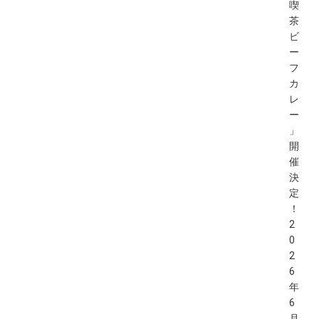
喫
茶
ビ
ー
フ
カ
レ
ー
」
開
催
決
定
！
2
0
2
6
年
6
月