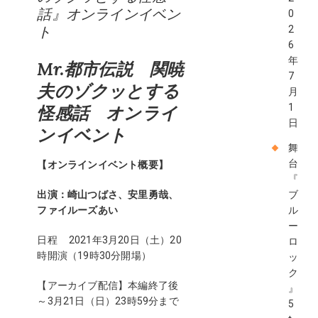
話』オンラインイベン
0
ト
2
6
年
Mr.都市伝説 関暁
7
夫のゾクッとする
月
1
怪感話 オンライ
日
ンイベント
舞
台
【オンラインイベント概要】
『
出演：
崎山つばさ、安里勇哉、
ブ
ファイルーズあい
ル
ー
日程 2021年3月20日（土）20
ロ
時開演（19時30分開場）
ッ
ク
【アーカイブ配信】本編終了後
』
～3月21日（日）23時59分まで
5