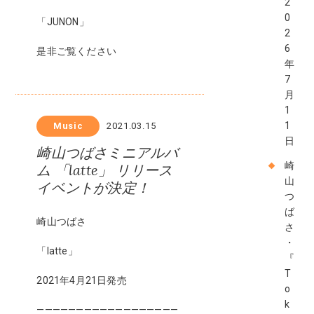
2
0
「JUNON」
2
6
是非ご覧ください
年
7
月
1
1
Music
2021.03.15
日
崎山つばさミニアルバ
崎
ム 「latte」 リリース
山
イベントが決定！
つ
ば
崎山つばさ
さ
・
「latte」
『
T
2021年4月21日発売
o
k
——————————————————