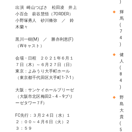
)
出演 崎山つばさ 松田凌 井上
輝
小百合 萩谷慧悟（7ORDER）
馬
小野塚勇人 砂川脩弥 ／ 鈴
(
木蘭々
7
4
黒川一樹(M) ／ 勝亦利恵(F)
)
（Wキャスト）
健
会場・日程 ２０２１年６月１
人
７日（木）～６月２７日（日）
(
東京：よみうり大手町ホール
8
（東京都千代田区大手町1-7-1）
4
)
大阪：サンケイホールブリーゼ
（大阪市北区梅田2－4－9ブリ
野
ーゼタワー７F）
島
大
FC先行：３月２４日（水）１
貴
２：００～４月６日（火）２
(
３：５９
5