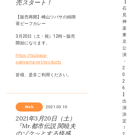
売スタート！
【
石
見
【販売再開】崎山ツバサの純喫
神
茶ビーフカレー
楽
東
3月20日（土・祝）12時～販売
京
開始になります。
公
演
https://tsubasa-
・
sakiyama.net/products
2
0
皆様、是非ご利用ください。
2
6
】
出
Web
2021.03.10
演
決
2021年3月20日（土）
定
『Mr.都市伝説 関暁夫
！
のゾクッとする怪感
2