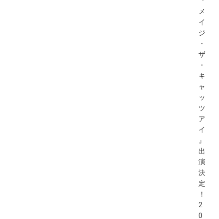
『
メ
イ
ジ
・
ザ
・
キ
ャ
ッ
ツ
ア
イ
』
出
演
決
定
！
2
0