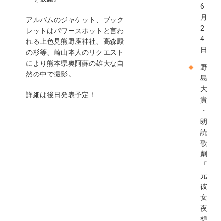
6
月
アルバムのジャケット、ブック
2
レットはパワースポットと言わ
4
れる上色見熊野座神社、高森殿
日
の杉等、崎山本人のリクエスト
により熊本県奥阿蘇の雄大な自
野
然の中で撮影。
島
大
詳細は後日発表予定！
貴
・
朗
読
歌
劇
「
元
彼
女
夜
想