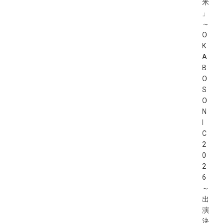
米
」
～
O
K
A
B
O
S
O
N
I
C
2
0
2
6
～
出
演
決