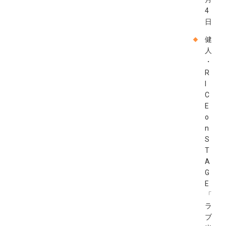
4
日
健
人
・
R
I
C
E
o
n
S
T
A
G
E
「
ラ
ブ