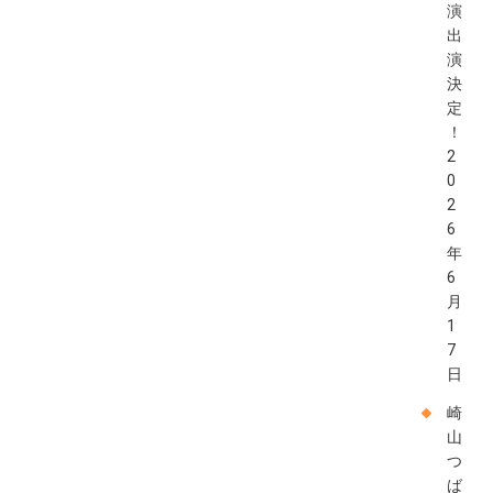
演
出
演
決
定
！
2
0
2
6
年
6
月
1
7
日
崎
山
つ
ば