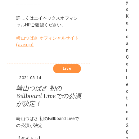
y
———————
o
K
詳しくはエイベックスオフィシ
a
ャルHPご確認ください。
i
d
崎山つばさ オフィシャルサイト
a
(avex.jp)
n
C
o
Live
l
l
2021.03.14
e
崎山つばさ 初の
c
Billboard Liveでの公演
t
が決定！
i
o
崎山つばさ 初のBillboard Liveで
n
の公演が決定！
2
0
【タイトル】