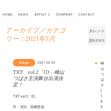
Skip
Star Dream
to
content
HOME
NEWS
ARTIST
COMPANY
CONTACT
Company
スタードリ
アーカイブ／カテゴ
タレント
リー：2021年3月
ームカンパ
別NEWS
ニー
Stage
2021.03.23
崎
山
TXT vol.2「ID」崎山
つ
つばさ主演舞台出演決
ば
定！
さ
(
1
TXT vol.2「ID」
6
作・演出 高橋悠也
5