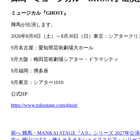
ミュージカル『GHOST』
輝馬が出演します。
2026年8月8日（土）～8月30日（日）東京：シアタークリ
9月名古屋：愛知県芸術劇場大ホール
9月大阪：梅田芸術劇場シアター・ドラマシティ
9月福岡：博多座
9月東京：シアター1010
公式HP
https://www.tohostage.com/ghost/
過
前へ
輝馬・MANKAI STAGE『A3!』シリーズ 2027年公
投
去
次
次へ
崎山つばさ・俺もそろそろシェイクスピア・シリーズ