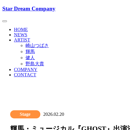
Skip
Star Dream Company
to
Star Dream Company スタードリ
content
HOME
NEWS
ARTIST
崎山つばさ
輝馬
健人
野島大貴
COMPANY
CONTACT
Stage
2026.02.20
輝馬・ミュージカル『GHOST』出演