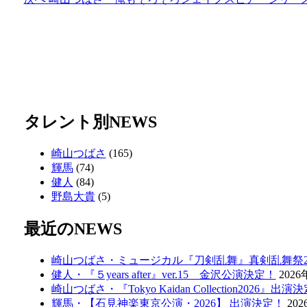
稿
の
の
投
投
ナ
稿:
稿:
ビ
ゲ
ー
シ
タレント別NEWS
ョ
崎山つばさ
(165)
ン
輝馬
(74)
健人
(84)
野島大貴
(5)
最近のNEWS
崎山つばさ・ミュージカル『刀剣乱舞』真剣乱舞祭20
健人・『５years after』ver.15 金沢公演決定！
202
崎山つばさ・『Tokyo Kaidan Collection2026』出演
輝馬・【石見神楽東京公演・2026】 出演決定！
20