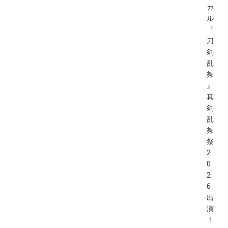
カ
ル
『
刀
剣
乱
舞
』
真
剣
乱
舞
祭
2
0
2
6
出
演
！