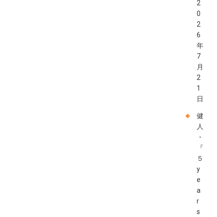
2
0
2
6
年
7
月
2
1
日
健
人
・
『
５
y
e
a
r
s