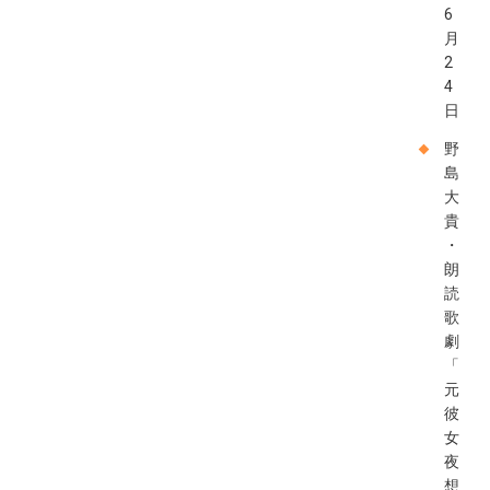
6
月
2
4
日
野
島
大
貴
・
朗
読
歌
劇
「
元
彼
女
夜
想