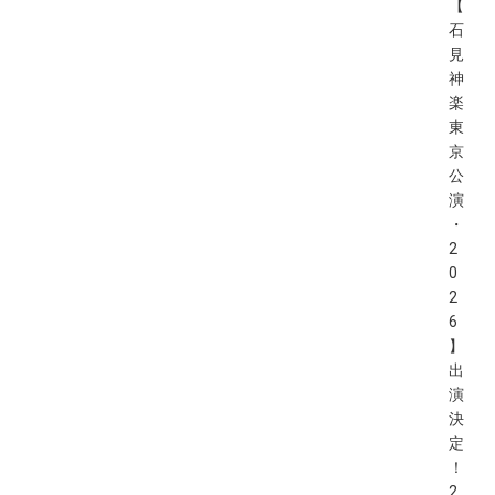
【
石
見
神
楽
東
京
公
演
・
2
0
2
6
】
出
演
決
定
！
2