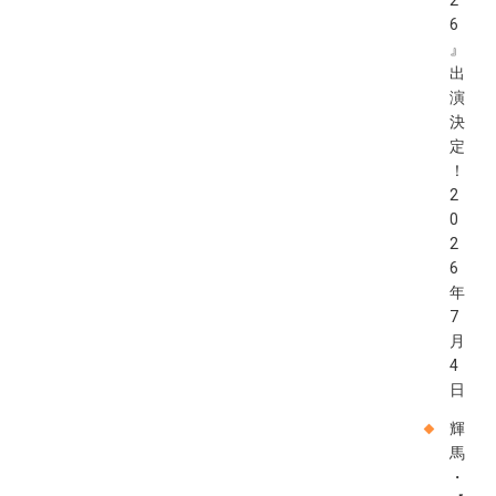
2
6
』
出
演
決
定
！
2
0
2
6
年
7
月
4
日
輝
馬
・