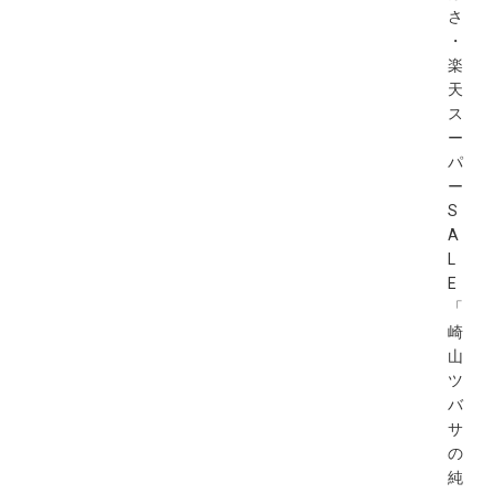
さ
・
楽
天
ス
ー
パ
ー
S
A
L
E
「
崎
山
ツ
バ
サ
の
純