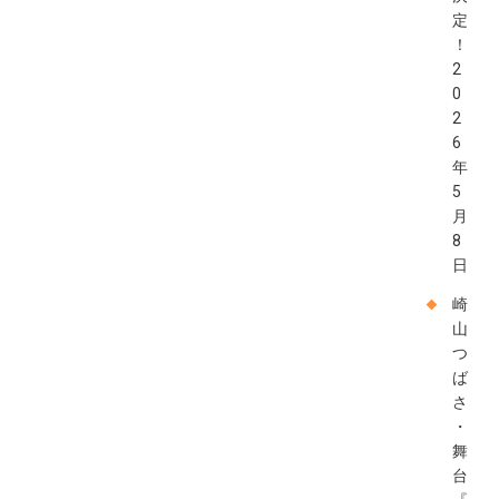
定
！
2
0
2
6
年
5
月
8
日
崎
山
つ
ば
さ
・
舞
台