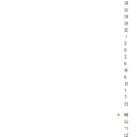
演
出
演
決
定
！
2
0
2
6
年
6
月
1
7
日
崎
山
つ
ば