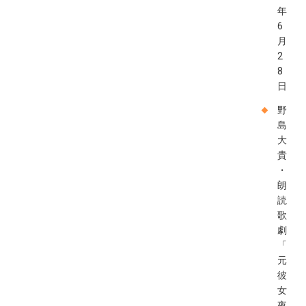
年
6
月
2
8
日
野
島
大
貴
・
朗
読
歌
劇
「
元
彼
女
夜