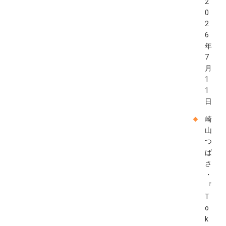
2
0
2
6
年
7
月
1
1
日
崎
山
つ
ば
さ
・
『
T
o
k