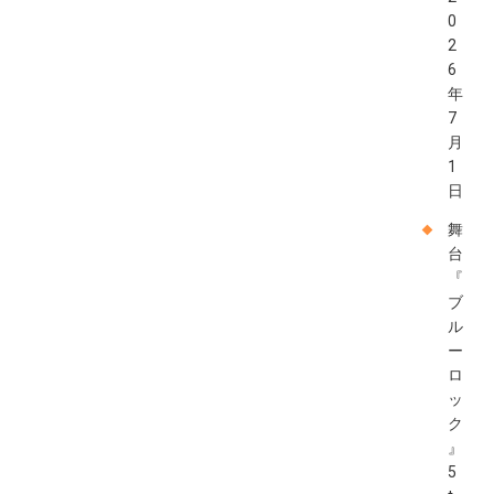
0
2
6
年
7
月
1
日
舞
台
『
ブ
ル
ー
ロ
ッ
ク
』
5