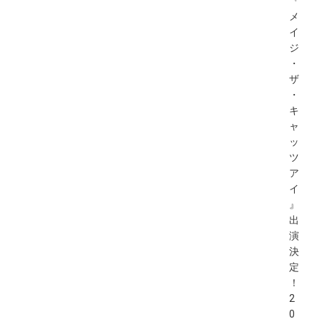
『
メ
イ
ジ
・
ザ
・
キ
ャ
ッ
ツ
ア
イ
』
出
演
決
定
！
2
0