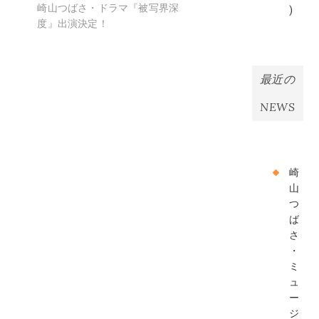
ビ
の
崎山つばさ・ドラマ『被写界深
)
ゲ
投
度』出演決定！
稿:
ー
シ
最近の
ョ
NEWS
ン
崎
山
つ
ば
さ
・
ミ
ュ
ー
ジ