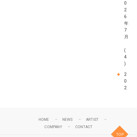
0
2
6
年
7
月
(
4
)
2
0
2
6
年
6
月
HOME
NEWS
ARTIST
COMPANY
CONTACT
(
TOP
4