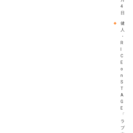
4
日
健
人
・
R
I
C
E
o
n
S
T
A
G
E
「
ラ
ブ