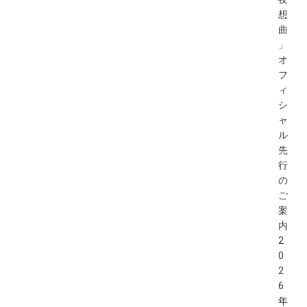
想
曲
」
オ
フ
ィ
シ
ャ
ル
先
行
の
ご
案
内
2
0
2
6
年