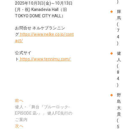
)
2025年10月3日(金)～10月13日
(月・祝) Kanadevia Hall（旧
輝
TOKYO DOME CITY HALL）
馬
(
お問合せ ネルケプランニン
7
グ
https://www.nelke.co.jp/cont
4
act/
)
公式サイ
健
ト
https://www.tennimu.com/
人
(
8
4
)
野
投
過
前へ
島
去
健人・「舞台『ブルーロック-
大
稿
の
EPISODE 凪-』」 健人FC先行の
貴
ナ
投
ご案内
(
稿:
次
次へ
5