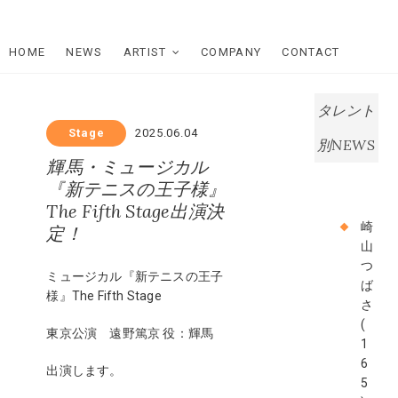
Skip
Star Dream
to
content
HOME
NEWS
ARTIST
COMPANY
CONTACT
Company
スタードリ
タレント
ームカンパ
Stage
2025.06.04
別NEWS
輝馬・ミュージカル
ニー
『新テニスの王子様』
The Fifth Stage出演決
崎
定！
山
つ
ミュージカル『新テニスの王子
ば
様』The Fifth Stage
さ
(
東京公演 遠野篤京 役：輝馬
1
6
出演します。
5