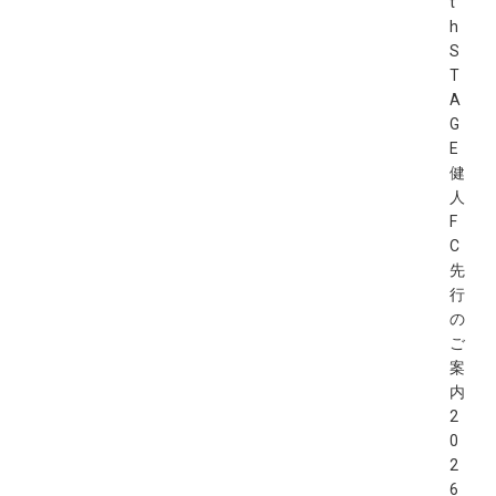
t
h
S
T
A
G
E
健
人
F
C
先
行
の
ご
案
内
2
0
2
6