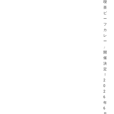
喫
茶
ビ
ー
フ
カ
レ
ー
」
開
催
決
定
！
2
0
2
6
年
6
月