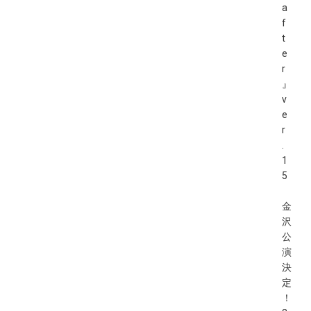
a
f
t
e
r
』
v
e
r
.
1
5
金
沢
公
演
決
定
！