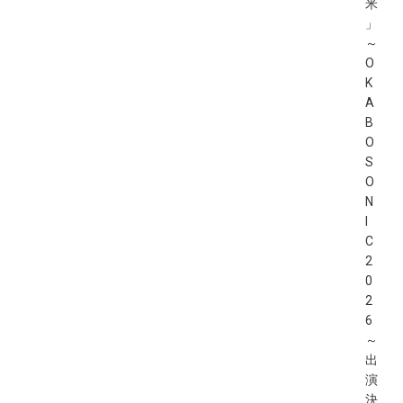
米
」
～
O
K
A
B
O
S
O
N
I
C
2
0
2
6
～
出
演
決