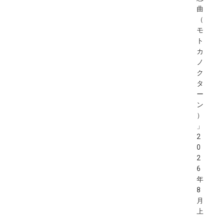
曲
（
モ
ト
カ
ノ
ク
タ
ー
ン
）
」
2
0
2
6
年
8
月
上