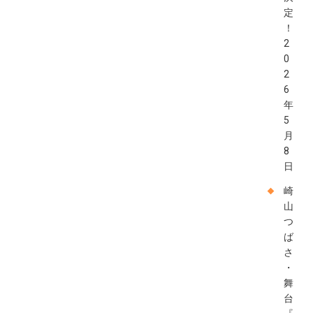
定
！
2
0
2
6
年
5
月
8
日
崎
山
つ
ば
さ
・
舞
台