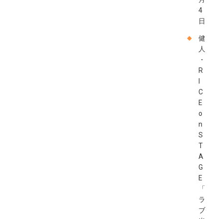
4
日
健
人
・
R
I
C
E
o
n
S
T
A
G
E
「
ラ
ブ