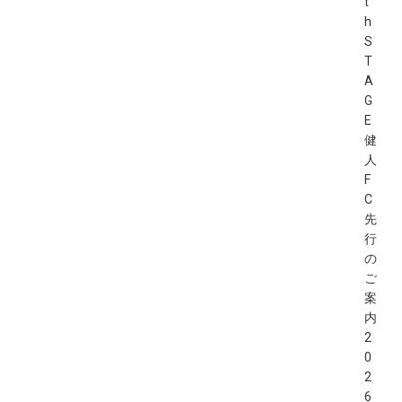
t
h
S
T
A
G
E
健
人
F
C
先
行
の
ご
案
内
2
0
2
6