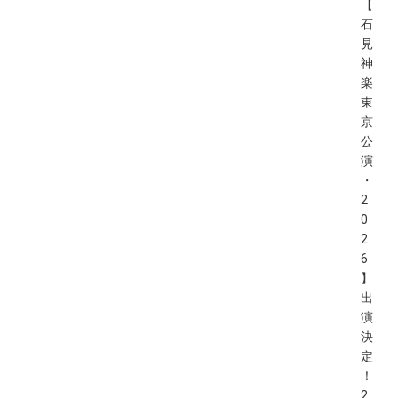
【
石
見
神
楽
東
京
公
演
・
2
0
2
6
】
出
演
決
定
！
2