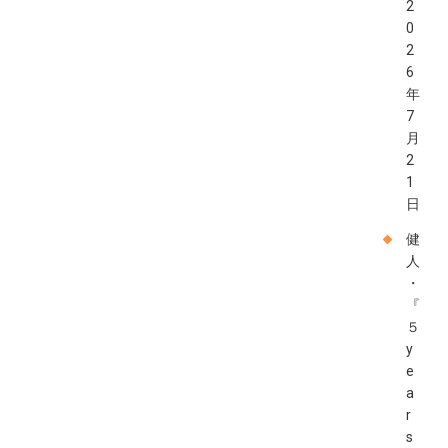
2
0
2
6
年
7
月
2
1
日
健
人
・
『
５
y
e
a
r
s