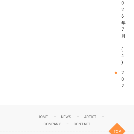
0
2
6
年
7
月
(
4
)
2
0
2
6
年
6
月
HOME
NEWS
ARTIST
COMPANY
CONTACT
(
TOP
4