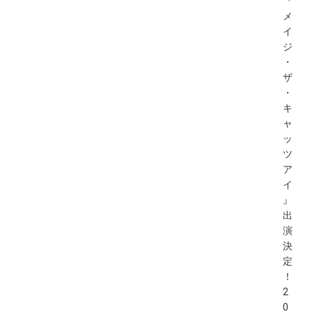
『
メ
イ
ジ
・
ザ
・
キ
ャ
ッ
ツ
ア
イ
』
出
演
決
定
！
2
0