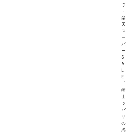
さ
・
楽
天
ス
ー
パ
ー
S
A
L
E
「
崎
山
ツ
バ
サ
の
純