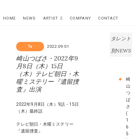
Skip
Star Dream
to
content
HOME
NEWS
ARTIST
COMPANY
CONTACT
Company
スタードリ
タレント
ームカンパ
Tv
2022.09.01
別NEWS
崎山つばさ・2022年9
ニー
月8日（木）15日
（木）テレビ朝日・木
崎
曜ミステリー『遺留捜
山
査』出演
つ
ば
2022年9月8日（木）9話・15日
さ
（木）最終話
(
1
テレビ朝日・木曜ミステリー
6
『遺留捜査』
5