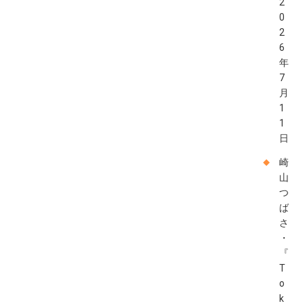
2
0
2
6
年
7
月
1
1
日
崎
山
つ
ば
さ
・
『
T
o
k