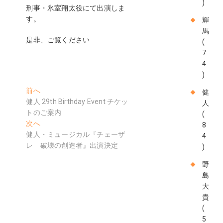
)
刑事・氷室翔太役にて出演しま
す。
輝
馬
是非、ご覧ください
(
7
4
)
投
過
前へ
健
去
健人 29th Birthday Event チケッ
人
稿
の
トのご案内
(
ナ
投
次
次へ
8
稿:
の
健人・ミュージカル『チェーザ
ビ
4
投
レ 破壊の創造者』出演決定
)
ゲ
稿:
野
ー
島
シ
大
貴
ョ
(
ン
5