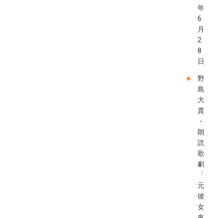
年
6
月
2
8
日
野
島
大
貴
・
朗
読
歌
劇
「
元
彼
女
夜