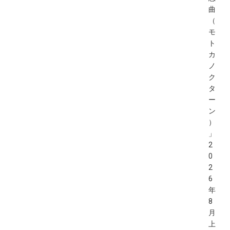
曲
（
モ
ト
カ
ノ
ク
タ
ー
ン
）
」
2
0
2
6
年
8
月
上