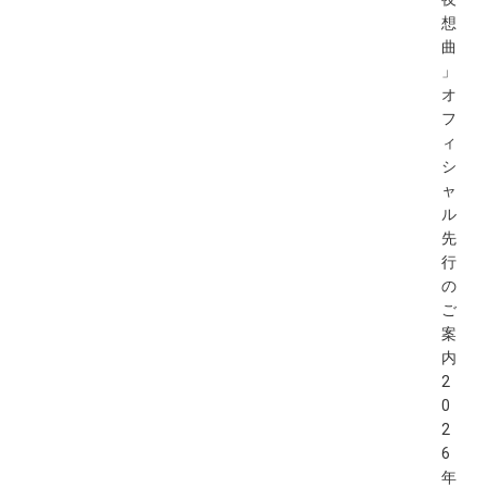
想
曲
」
オ
フ
ィ
シ
ャ
ル
先
行
の
ご
案
内
2
0
2
6
年