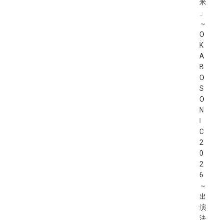
米
」
～
O
K
A
B
O
S
O
N
I
C
2
0
2
6
～
出
演
決