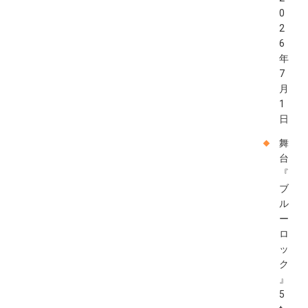
0
2
6
年
7
月
1
日
舞
台
『
ブ
ル
ー
ロ
ッ
ク
』
5