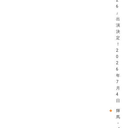
2
6
』
出
演
決
定
！
2
0
2
6
年
7
月
4
日
輝
馬
・