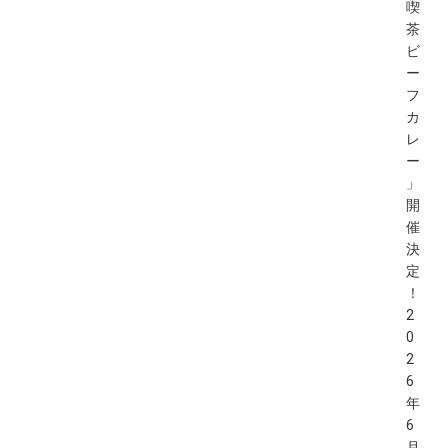
喫
茶
ビ
ー
フ
カ
レ
ー
」
開
催
決
定
！
2
0
2
6
年
6
月