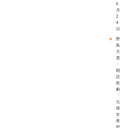
6
月
2
4
日
野
島
大
貴
・
朗
読
歌
劇
「
元
彼
女
夜
想