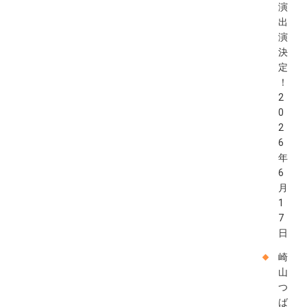
演
出
演
決
定
！
2
0
2
6
年
6
月
1
7
日
崎
山
つ
ば