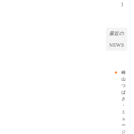
)
最近の
NEWS
崎
山
つ
ば
さ
・
ミ
ュ
ー
ジ