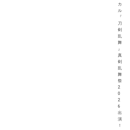
カ
ル
『
刀
剣
乱
舞
』
真
剣
乱
舞
祭
2
0
2
6
出
演
！