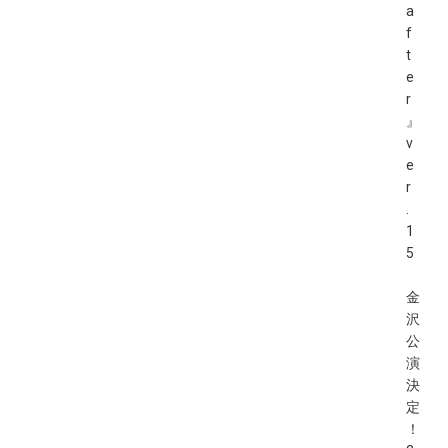
a
f
t
e
r
』
v
e
r
.
1
5
金
沢
公
演
決
定
！