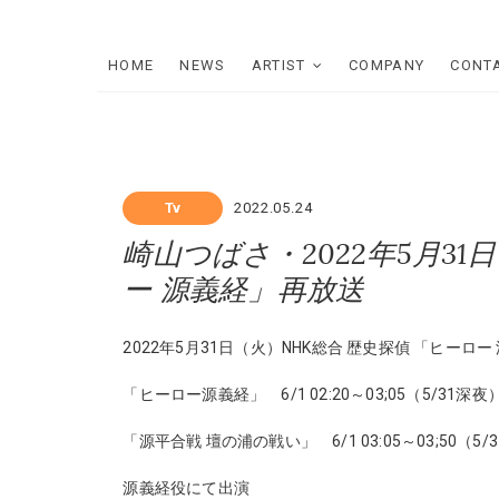
Skip
to
content
HOME
NEWS
ARTIST
COMPANY
CONT
Tv
2022.05.24
崎山つばさ・2022年5月31
ー 源義経」再放送
2022年5月31日（火）NHK総合 歴史探偵 「ヒーロー
「ヒーロー源義経」 6/1 02:20～03;05（5/31深夜
「源平合戦 壇の浦の戦い」 6/1 03:05～03;50（5/
源義経役にて出演