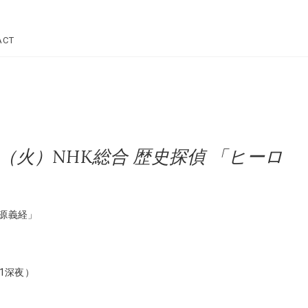
Star Dre
ACT
リー
日（火）NHK総合 歴史探偵 「ヒーロ
 源義経」
）
31深夜）