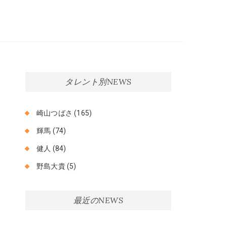
am Company スタード
ムカンパニー
タレント別NEWS
崎山つばさ
(165)
輝馬
(74)
健人
(84)
野島大貴
(5)
最近のNEWS