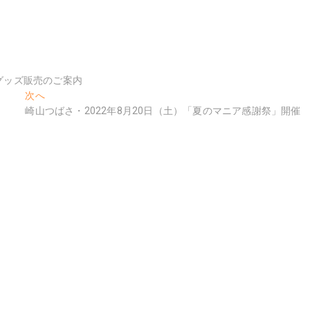
グッズ販売のご案内
次
次へ
の
崎山つばさ・2022年8月20日（土）「夏のマニア感謝祭」開催
投
稿: