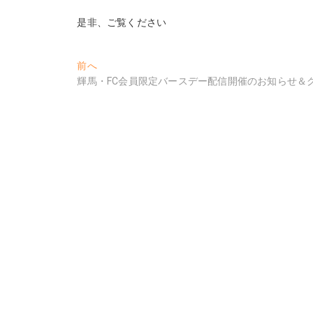
是非、ご覧ください
投
過
前へ
去
輝馬・FC会員限定バースデー配信開催のお知らせ＆
稿
の
ナ
投
稿:
ビ
ゲ
ー
シ
ョ
ン