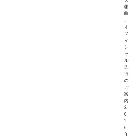
想
曲
」
オ
フ
ィ
シ
ャ
ル
先
行
の
ご
案
内
2
0
2
6
年