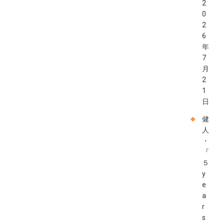
2
0
2
6
年
7
月
2
1
日
健
人
・
『
５
y
e
a
r
s