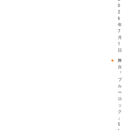
0
2
6
年
7
月
1
日
舞
台
『
ブ
ル
ー
ロ
ッ
ク
』
5