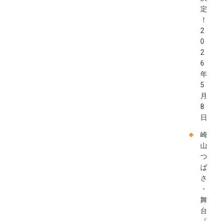
定
！
2
0
2
6
年
5
月
8
日
崎
山
つ
ば
さ
・
舞
台