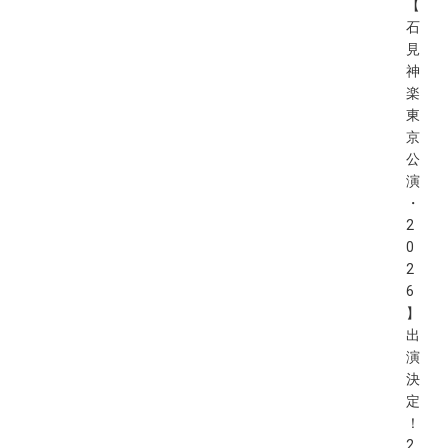
【
石
見
神
楽
東
京
公
演
・
2
0
2
6
】
出
演
決
定
！
2