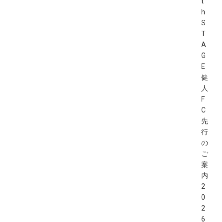
t
h
S
T
A
G
E
健
人
F
C
先
行
の
ご
案
内
2
0
2
6