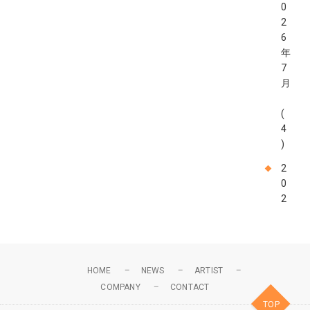
0
2
6
年
7
月
(
4
)
2
0
2
6
年
6
月
HOME
NEWS
ARTIST
COMPANY
CONTACT
(
TOP
4