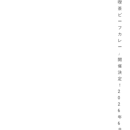
喫
茶
ビ
ー
フ
カ
レ
ー
」
開
催
決
定
！
2
0
2
6
年
6
月