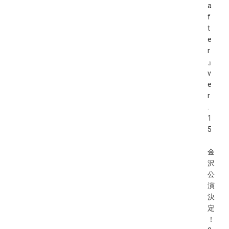
a
f
t
e
r
』
v
e
r
.
1
5
金
沢
公
演
決
定
！