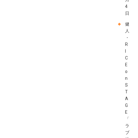
4
日
健
人
・
R
I
C
E
o
n
S
T
A
G
E
「
ラ
ブ