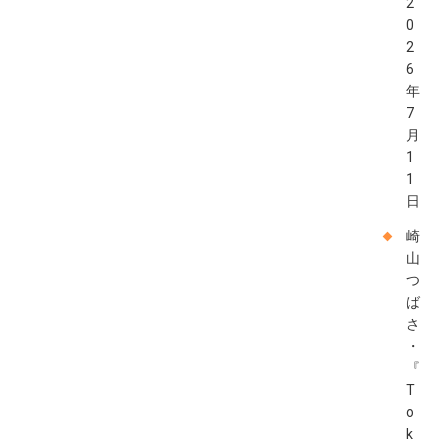
2
0
2
6
年
7
月
1
1
日
崎
山
つ
ば
さ
・
『
T
o
k