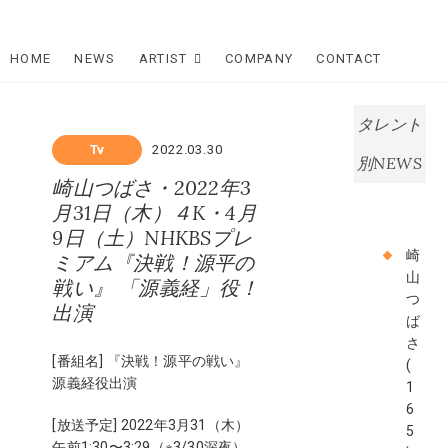
Skip
Star Dream
to
content
HOME
NEWS
ARTIST
COMPANY
CONTACT
Company
スタードリ
タレント
ームカンパ
Tv
2022.03.30
別NEWS
崎山つばさ・2022年3
ニー
月31日（木）４K・4月
9日（土）NHKBSプレ
崎
ミアム『決戦！源平の
山
戦い』 「源義経」役！
つ
出演
ば
さ
[番組名] 『決戦！源平の戦い』
(
源義経役出演
1
6
[放送予定] 2022年3⽉31（⽊）
5
午前1:30〜3:29（※3/30深夜）