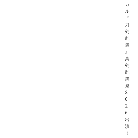
カ
ル
『
刀
剣
乱
舞
』
真
剣
乱
舞
祭
2
0
2
6
出
演
！