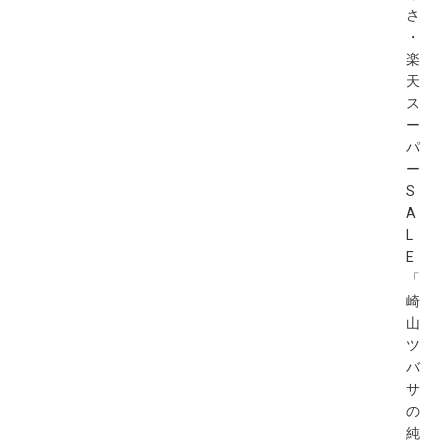
さ
・
楽
天
ス
ー
パ
ー
S
A
L
E
「
崎
山
ツ
バ
サ
の
純