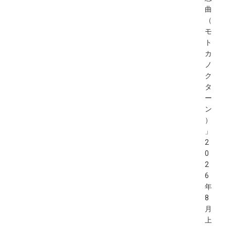
曲
（
モ
ト
カ
ノ
ク
タ
ー
ン
）
」
2
0
2
6
年
8
月
上