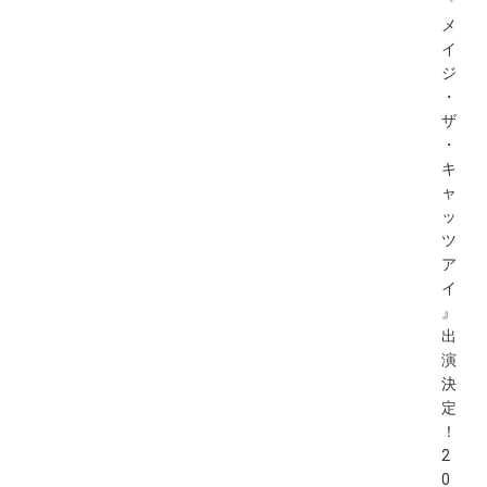
『
メ
イ
ジ
・
ザ
・
キ
ャ
ッ
ツ
ア
イ
』
出
演
決
定
！
2
0