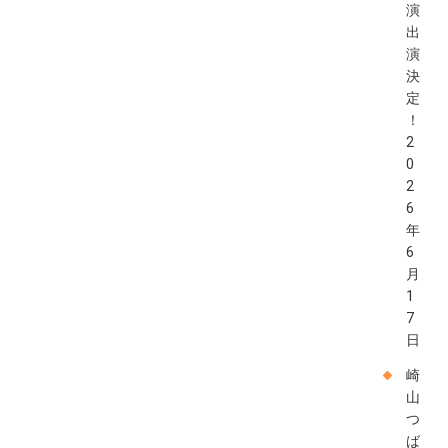
演
出
演
決
定
！
2
0
2
6
年
6
月
1
7
日
崎
山
つ
ば