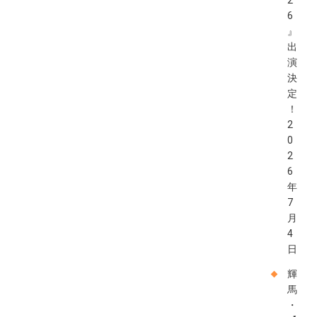
2
6
』
出
演
決
定
！
2
0
2
6
年
7
月
4
日
輝
馬
・