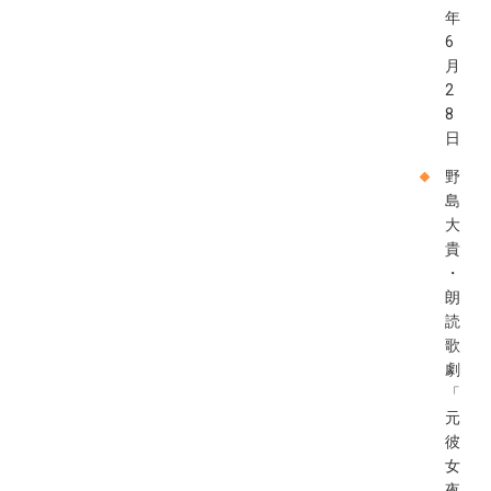
年
6
月
2
8
日
野
島
大
貴
・
朗
読
歌
劇
「
元
彼
女
夜