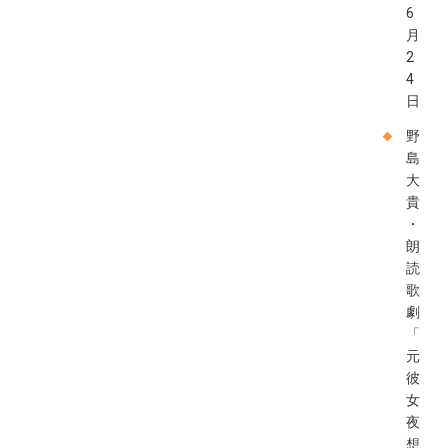
6
月
2
4
日
野
島
大
貴
・
朗
読
歌
劇
「
元
彼
女
夜
想