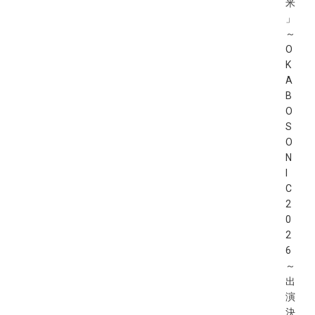
米
」
～
O
K
A
B
O
S
O
N
I
C
2
0
2
6
～
出
演
決