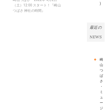
シ
)
投
（土）12:00 スタート！『崎山
ョ
稿:
つばさ 神社の時間』
ン
最近の
NEWS
崎
山
つ
ば
さ
・
ミ
ュ
ー
ジ