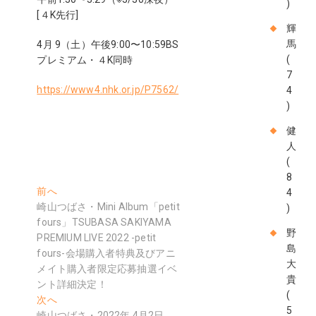
)
[４K先⾏]
輝
馬
4⽉ 9（⼟）午後9:00〜10:59BS
(
プレミアム・４K同時
7
https://www4.nhk.or.jp/P7562/
4
)
健
人
(
8
投
過
前へ
4
去
崎山つばさ・Mini Album「petit
)
稿
の
fours」TSUBASA SAKIYAMA
ナ
野
投
PREMIUM LIVE 2022 -petit
島
稿:
fours-会場購入者特典及びアニ
ビ
大
メイト購入者限定応募抽選イベ
ゲ
貴
ント詳細決定！
(
次
次へ
ー
5
の
崎山つばさ・2022年 4月2日