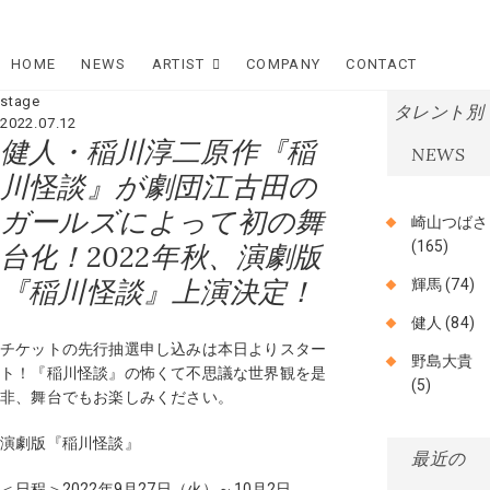
Skip
Star Dream
to
content
HOME
NEWS
ARTIST
COMPANY
CONTACT
Company
stage
タレント別
スタードリ
2022.07.12
健人・稲川淳二原作『稲
NEWS
ームカンパ
川怪談』が劇団江古田の
ニー
ガールズによって初の舞
崎山つばさ
(165)
台化！2022年秋、演劇版
『稲川怪談』上演決定！
輝馬
(74)
健人
(84)
チケットの先行抽選申し込みは本日よりスター
野島大貴
ト！『稲川怪談』の怖くて不思議な世界観を是
(5)
非、舞台でもお楽しみください。
演劇版『稲川怪談』
最近の
＜日程＞2022年9月27日（火）～10月2日