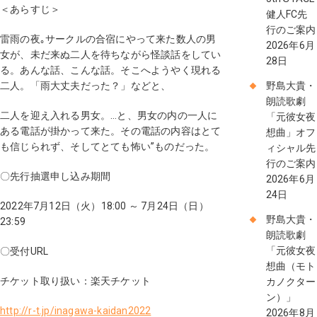
＜あらすじ＞
健人FC先
行のご案内
雷雨の夜｡サークルの合宿にやって来た数人の男
2026年6月
女が、未だ来ぬ二人を待ちながら怪談話をしてい
28日
る。あんな話、こんな話。そこへようやく現れる
二人。「雨大丈夫だった？」などと、
野島大貴・
朗読歌劇
二人を迎え入れる男女。…と、男女の内の一人に
「元彼女夜
ある電話が掛かって来た。その電話の内容はとて
想曲」オフ
も信じられず、そしてとても怖い”ものだった。
ィシャル先
行のご案内
〇先行抽選申し込み期間
2026年6月
24日
2022年7月12日（火）18:00 ～ 7月24日（日）
野島大貴・
23:59
朗読歌劇
「元彼女夜
〇受付URL
想曲（モト
チケット取り扱い：楽天チケット
カノクター
ン）」
http://r-t.jp/inagawa-kaidan2022
2026年8月