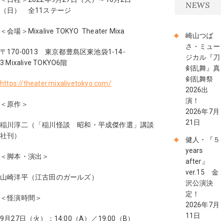
NEWS
（日） 全11ステージ
＜会場＞Mixalive TOKYO Theater Mixa
崎山つば
さ・ミュー
〒170-0013 東京都豊島区東池袋1-14-
ジカル『刀
3 Mixalive TOKYO6階
剣乱舞』真
剣乱舞祭
https://theater.mixalivetokyo.com/
2026出
演！
＜原作＞
2026年7月
21日
稲川淳二（「稲川怪談 昭和・平成傑作選」講談
社刊）
健人・『５
years
＜脚本・演出＞
after』
ver.15 金
山崎洋平（江古田のガールズ）
沢公演決
定！
＜怪演時間＞
2026年7月
11日
9月27日（火）：14:00（A）／19:00（B）