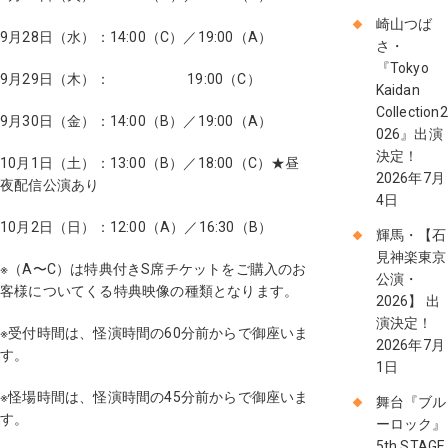
崎山つば
9月28日（水）：14:00（C）／19:00（A）
さ・
『Tokyo
9月29日（木）： 19:00（C）
Kaidan
Collection2
9月30日（金）：14:00（B）／19:00（A）
026』出演
決定！
10月1日（土）：13:00（B）／18:00（C）★昼
2026年7月
夜配信公演あり
4日
10月2日（日）：12:00（A）／16:30（B）
輝馬・【石
見神楽東京
※（A〜C）は特典付きS席チケットをご購入のお
公演・
客様についてくる特典映像の種類となります。
2026】 出
演決定！
※受付時間は、怪演時間の60分前からで御座いま
2026年7月
す。
1日
※怪場時間は、怪演時間の45分前からで御座いま
舞台『ブル
す。
ーロック』
5th STAGE