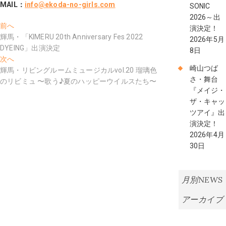
MAIL
：
info@ekoda-no-girls.com
SONIC
2026～出
投
過
前へ
演決定！
去
輝馬・「KIMERU 20th Anniversary Fes 2022
稿
2026年5月
の
DYEING」出演決定
8日
ナ
投
次
次へ
崎山つば
稿:
の
輝馬・リビングルームミュージカルvol.20 瑠璃色
ビ
さ・舞台
投
のリビミュ 〜歌う♪夏のハッピーウイルスたち〜
ゲ
『メイジ・
稿:
ザ・キャッ
ー
ツアイ』出
シ
演決定！
2026年4月
ョ
30日
ン
月別NEWS
アーカイブ