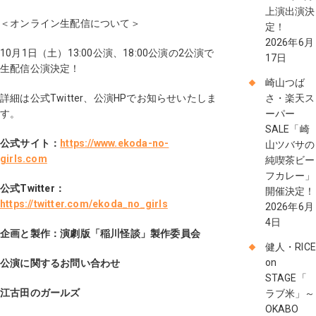
上演出演決
＜オンライン生配信について＞
定！
2026年6月
10月1日（土）13:00公演、18:00公演の2公演で
17日
生配信公演決定！
崎山つば
詳細は公式Twitter、公演HPでお知らせいたしま
さ・楽天ス
す。
ーパー
SALE「崎
公式サイト：
https://www.ekoda-no-
山ツバサの
girls.com
純喫茶ビー
フカレー」
公式Twitter：
開催決定！
https://twitter.com/ekoda_no_girls
2026年6月
4日
企画と製作：演劇版「稲川怪談」製作委員会
健人・RICE
on
公演に関するお問い合わせ
STAGE「
江古田のガールズ
ラブ米」～
OKABO