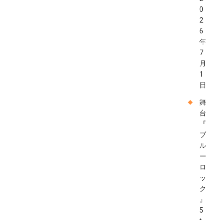
0
2
6
年
7
月
1
日
舞
台
『
ブ
ル
ー
ロ
ッ
ク
』
5