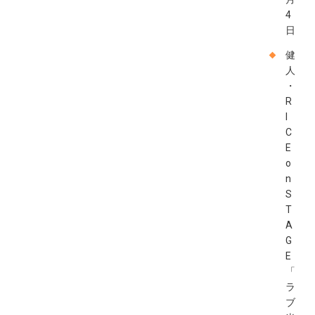
4
日
健
人
・
R
I
C
E
o
n
S
T
A
G
E
「
ラ
ブ