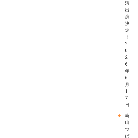
演
出
演
決
定
！
2
0
2
6
年
6
月
1
7
日
崎
山
つ
ば