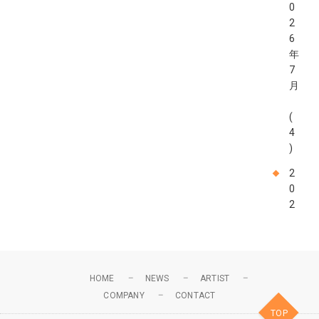
0
2
6
年
7
月
(
4
)
2
0
2
6
年
6
月
HOME
NEWS
ARTIST
COMPANY
CONTACT
(
TOP
4