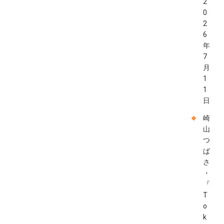
2
0
2
6
年
7
月
1
1
日
崎
山
つ
ば
さ
・
『
T
o
k