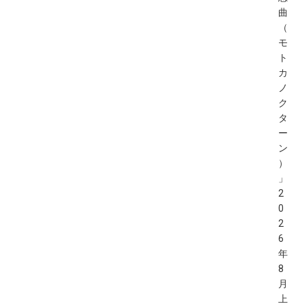
曲
（
モ
ト
カ
ノ
ク
タ
ー
ン
）
」
2
0
2
6
年
8
月
上