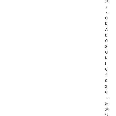
米
」
～
O
K
A
B
O
S
O
N
I
C
2
0
2
6
～
出
演
決