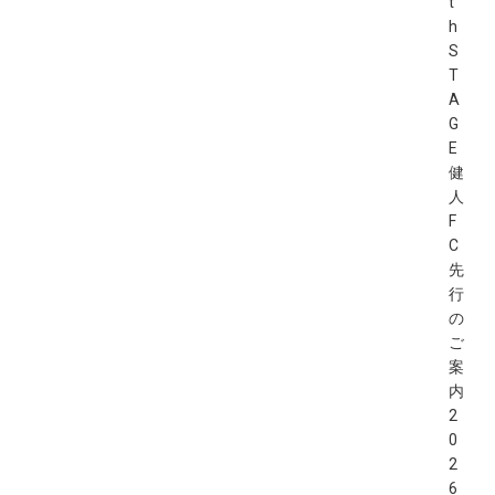
t
h
S
T
A
G
E
健
人
F
C
先
行
の
ご
案
内
2
0
2
6