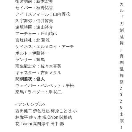
衛宮切嗣：新木宏典
カ
セイバー：秋野祐香
ル
アイリスフィール：山内優花
『
久宇舞弥：佃井皆美
刀
遠坂時臣：遠山裕介
剣
アーチャー：丘山晴己
乱
言峰綺礼：北園 涼
舞
ケイネス・エルメロイ・アーチ
』
ボルト：伊藤裕一
真
ランサー：輝馬
剣
雨生龍之介：佐々木喜英
乱
キャスター：吉田メタル
舞
間桐雁夜：健人
祭
ウェイバー・ベルベット：平松
2
來馬 / ライダー：岸 祐二
0
2
<アンサンブル>
6
西田健二 伊佐旺起 梅原ことは 小
出
林嵩平 佐々木 楓 Chion 関根結
演
花 Taichi 高間淳平 田中 奏
！