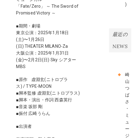
)
「Fate/Zero」 ～ The Sword of
Promised Victory ～
■期間・劇場
東京公演：2025年1月18日
最近の
(土)〜1月26日
NEWS
(日) THEATER MILANO-Za
大阪公演：2025年1月31日
(金)〜2月2日(日) Sky シアター
MBS
崎
■原作 虚淵玄(ニトロプラ
山
ス) / TYPE-MOON
つ
■脚本監修 虚淵玄(ニトロプラス)
ば
■脚本・演出・作詞 西森英行
さ
■音楽 坂部 剛
・
■振付 広崎うらん
ミ
ュ
■出演者
ー
ジ