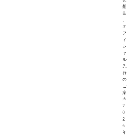
想
曲
」
オ
フ
ィ
シ
ャ
ル
先
行
の
ご
案
内
2
0
2
6
年