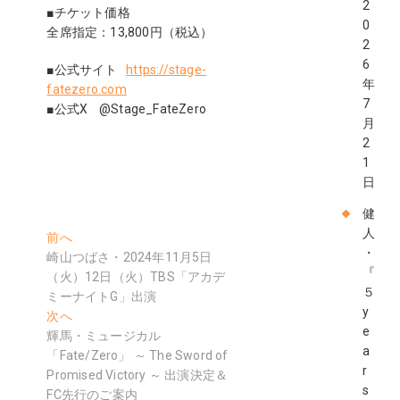
2
■チケット価格
0
全席指定：13,800円（税込）
2
6
■公式サイト
https://stage-
年
fatezero.com
7
■公式X @Stage_FateZero
月
2
1
日
健
投
人
過
前へ
・
去
崎山つばさ・2024年11月5日
稿
『
の
（火）12日（火）TBS「アカデ
ナ
５
投
ミーナイトG」出演
y
稿:
次
次へ
ビ
e
の
輝馬・ミュージカル
ゲ
a
投
「Fate/Zero」 ～ The Sword of
r
稿:
Promised Victory ～ 出演決定＆
ー
s
FC先行のご案内