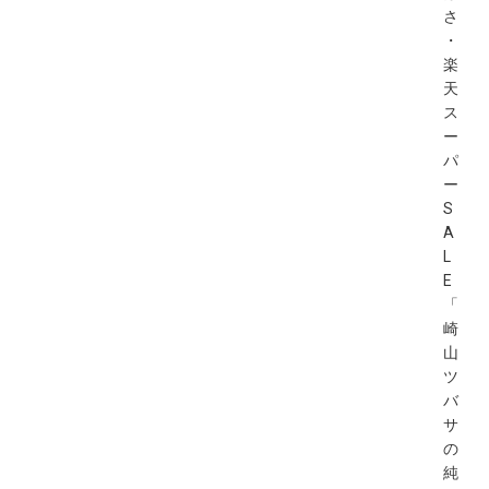
さ
・
楽
天
ス
ー
パ
ー
S
A
L
E
「
崎
山
ツ
バ
サ
の
純