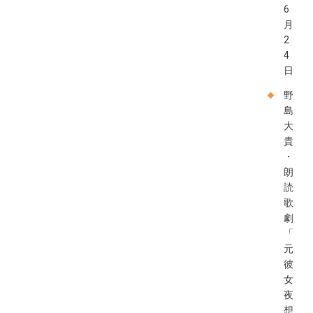
6
月
2
4
日
野
島
大
貴
・
朗
読
歌
劇
「
元
彼
女
夜
想