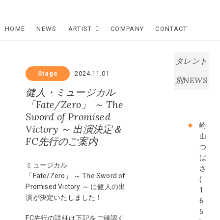
Skip
Star Dream
to
content
HOME
NEWS
ARTIST
COMPANY
CONTACT
Company
スタードリ
タレント
ームカンパ
Stage
2024.11.01
別NEWS
健人・ミュージカル
ニー
「Fate/Zero」 ～ The
Sword of Promised
崎
Victory ～ 出演決定＆
山
FC先行のご案内
つ
ば
ミュージカル
さ
「Fate/Zero」 ～ The Sword of
(
Promised Victory ～ に健人の出
1
演が決定いたしました！
6
5
FC先行の詳細は下記をご確認く