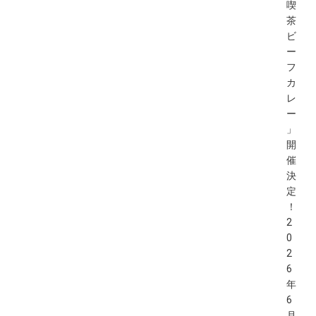
喫
茶
ビ
ー
フ
カ
レ
ー
」
開
催
決
定
！
2
0
2
6
年
6
月