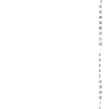
【
石
見
神
楽
東
京
公
演
・
2
0
2
6
】
出
演
決
定
！
2