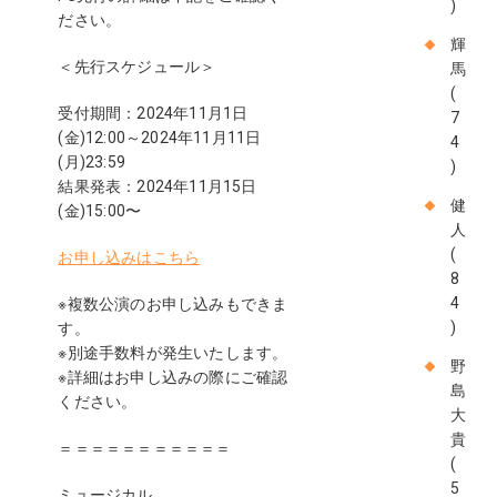
)
ださい。
輝
＜先行スケジュール＞
馬
(
受付期間：2024年11月1日
7
(金)12:00～2024年11月11日
4
(月)23:59
)
結果発表：2024年11月15日
健
(金)15:00〜
人
(
お申し込みはこちら
8
4
※複数公演のお申し込みもできま
)
す。
※別途手数料が発生いたします。
野
※詳細はお申し込みの際にご確認
島
ください。
大
貴
＝＝＝＝＝＝＝＝＝＝＝
(
5
ミュージカル