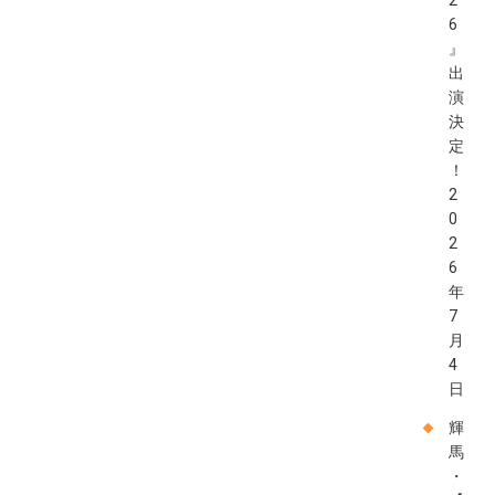
2
6
』
出
演
決
定
！
2
0
2
6
年
7
月
4
日
輝
馬
・