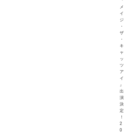
『
メ
イ
ジ
・
ザ
・
キ
ャ
ッ
ツ
ア
イ
』
出
演
決
定
！
2
0