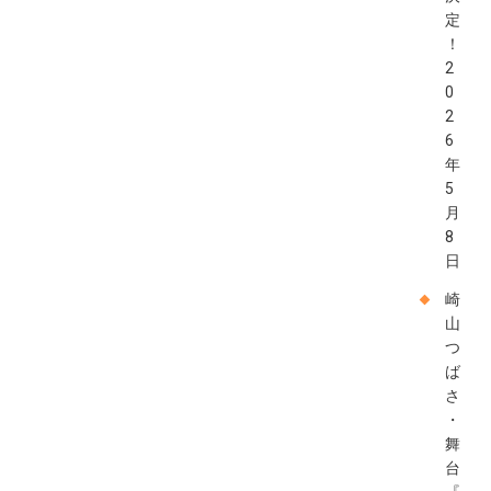
定
！
2
0
2
6
年
5
月
8
日
崎
山
つ
ば
さ
・
舞
台