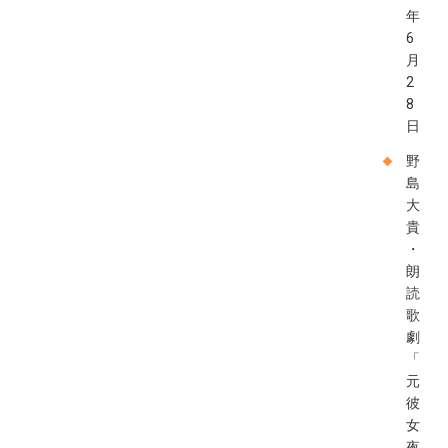
年
6
月
2
8
日
野
島
大
貴
・
朗
読
歌
劇
「
元
彼
女
夜