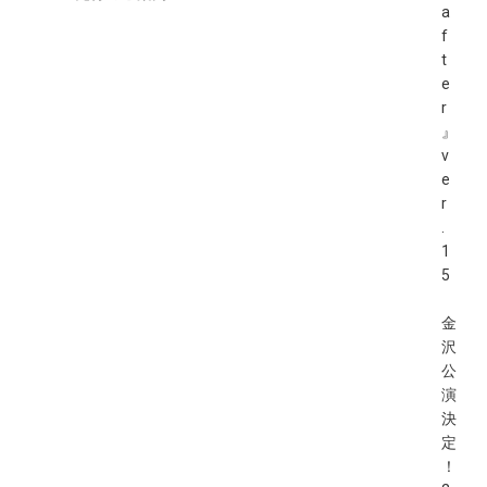
シ
a
f
ョ
t
ン
e
r
』
v
e
r
.
1
5
金
沢
公
演
決
定
！