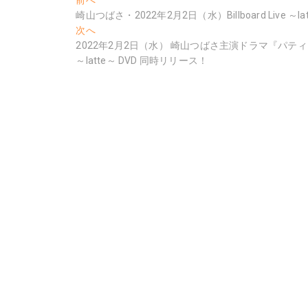
投
去
崎山つばさ・2022年2月2日（水）Billboard Live 
稿
の
次
次へ
ナ
投
の
2022年2月2日（水） 崎山つばさ主演ドラマ『パティシエさんと
稿:
投
～latte～ DVD 同時リリース！
ビ
稿:
ゲ
ー
シ
ョ
ン