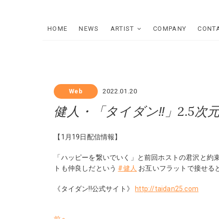
Skip
to
content
HOME
NEWS
ARTIST
COMPANY
CONT
Web
2022.01.20
健人・「タイダン‼︎」2.5
【1月19日配信情報】
「ハッピーを繋いでいく」と前回ホストの君沢と約
トも仲良しだという
#健人
お互いフラットで接せる
《タイダン!!公式サイト》
http://taidan25.com
過
前へ