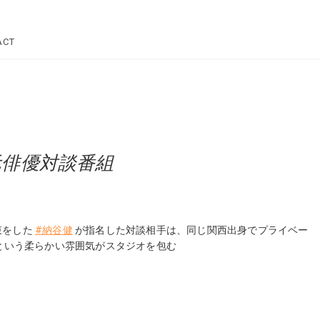
Star Dre
ACT
リー
次元俳優対談番組
束をした
#納谷健
が指名した対談相手は、同じ関西出身でプライベー
という柔らかい雰囲気がスタジオを包む