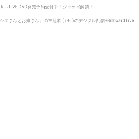
～latte～LIVE DVD発売予約受付中！ジャケ写解禁！
お嬢さん』の主題歌 ( i + i )のデジタル配信+Billboard Live