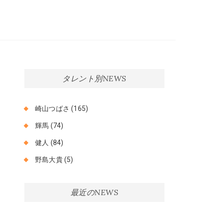
am Company スタード
ムカンパニー
タレント別NEWS
崎山つばさ
(165)
輝馬
(74)
健人
(84)
野島大貴
(5)
最近のNEWS