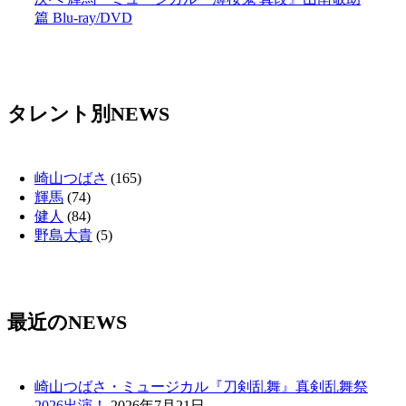
投
の
篇 Blu-ray/DVD
ナ
稿:
投
ビ
稿:
ゲ
ー
タレント別NEWS
シ
ョ
崎山つばさ
(165)
ン
輝馬
(74)
健人
(84)
野島大貴
(5)
最近のNEWS
崎山つばさ・ミュージカル『刀剣乱舞』真剣乱舞祭
2026出演！
2026年7月21日