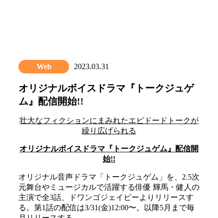
Skip
to
content
Star Dream Company
スタードリームカンパ
Web
2023.03.31
ニー
オリジナルボイスドラマ『トークジュゲ
ム』配信開始!!
壮大なフィクションにまみれたエピドードトークが
繰り広げられる
オリジナルボイスドラマ『トークジュゲム』配信開
始!!
オリジナル音声ドラマ「トークジュゲム」を、2.5次
元舞台やミュージカルで活躍する俳優 輝馬・健人の
主演で全3話、ドワンゴジェイピーよりリリースす
る。第1話の配信は3/31(金)12:00〜。以降5月まで毎
月リリースする。