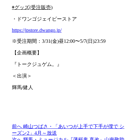
◉グッズ(受注販売)
・ドワンゴジェイピーストア
https://jpstore.dwango.jp/
※受注期間：3/31(金)昼12:00〜5/7(日)23:59
【企画概要】
『トークジュゲム。』
＜出演＞
輝馬/健人
過
前へ
崎山つばさ・「あいつが上手で下手が僕で シ
投
去
ーズン2」4月～放送
稿
の
次
次へ
輝馬・ミュージカル『薄桜鬼 真改』山南敬助