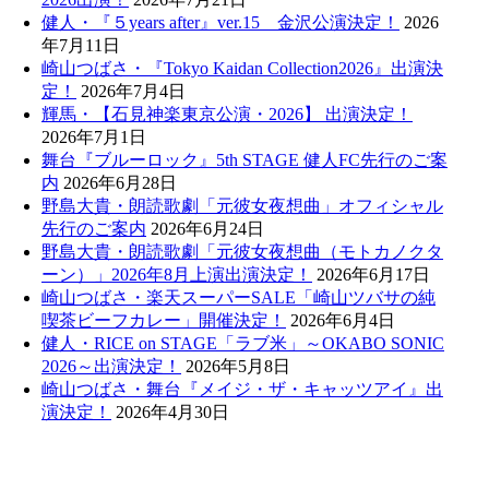
健人・『５years after』ver.15 金沢公演決定！
2026
年7月11日
崎山つばさ・『Tokyo Kaidan Collection2026』出演決
定！
2026年7月4日
輝馬・【石見神楽東京公演・2026】 出演決定！
2026年7月1日
舞台『ブルーロック』5th STAGE 健人FC先行のご案
内
2026年6月28日
野島大貴・朗読歌劇「元彼女夜想曲」オフィシャル
先行のご案内
2026年6月24日
野島大貴・朗読歌劇「元彼女夜想曲（モトカノクタ
ーン）」2026年8月上演出演決定！
2026年6月17日
崎山つばさ・楽天スーパーSALE「崎山ツバサの純
喫茶ビーフカレー」開催決定！
2026年6月4日
健人・RICE on STAGE「ラブ米」～OKABO SONIC
2026～出演決定！
2026年5月8日
崎山つばさ・舞台『メイジ・ザ・キャッツアイ』出
演決定！
2026年4月30日