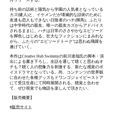
持ち前の話術と陽気から学園の人気者となっている
カズ(健人)と、イケメンだが壊滅的な話術のために
友達も恋人もできない日陰者のハチ(輝馬)。ふたり
は中学時代の親友。唯一の親友カズからアドバイス
されるままに、ハチは日常のささやかなエピソード
を脚色しはじめる。壮大なフィクションにまみれな
がら、ふたりの”エピソードトーク”は思わぬ飛躍を
遂げていく。
本作はCreative Hub Swimmyの前川達哉氏の脚本・演
出による書き下ろし。全話を通して聴くと思わぬオ
チも？聴く人の想像力を刺激する、新たな感覚のボ
イスドラマとなっている。尚、コンテンツの世界観
に合わせた各種グッズもドワンゴジェイピーストア
にて受注生産にて同時展開される。聴覚と合わせ
て、ぜひ視覚でも物語を楽しんで頂きたい。
【販売概要】
◉販売サイト